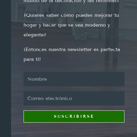
mund
o
de
la
decor
aci
ón
y
las
reform
as
?
¿
Qu
ie
res
sab
er
c
ó
mo
p
ued
es
me
j
or
ar
tu
hog
ar
y
h
acer
que
se
ve
a
modern
o
y
eleg
ante
?
¡
Ent
on
ces
nu
est
ra
newsletter
es
perfect
a
para
ti
!
SUSCRIBIRSE