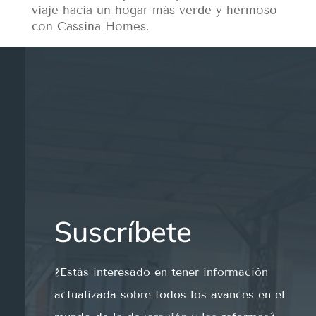
viaje hacia un hogar más verde y hermoso
con Cassina Homes.
Suscríbete
¿
Est
ás
int
e
res
ado
en
t
ener
inform
aci
ón
actual
iz
ada
so
bre
to
dos
los
av
ances
en
el