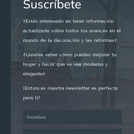
Suscríbete
¿
Est
ás
int
e
res
ado
en
t
ener
inform
aci
ón
actual
iz
ada
so
bre
to
dos
los
av
ances
en
el
mund
o
de
la
decor
aci
ón
y
las
reform
as
?
¿
Qu
ie
res
sab
er
c
ó
mo
p
ued
es
me
j
or
ar
tu
hog
ar
y
h
acer
que
se
ve
a
modern
o
y
eleg
ante
?
¡
Ent
on
ces
nu
est
ra
newsletter
es
perfect
a
para
ti
!