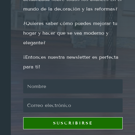
mund
o
de
la
decor
aci
ón
y
las
reform
as
?
¿
Qu
ie
res
sab
er
c
ó
mo
p
ued
es
me
j
or
ar
tu
hog
ar
y
h
acer
que
se
ve
a
modern
o
y
eleg
ante
?
¡
Ent
on
ces
nu
est
ra
newsletter
es
perfect
a
para
ti
!
SUSCRIBIRSE