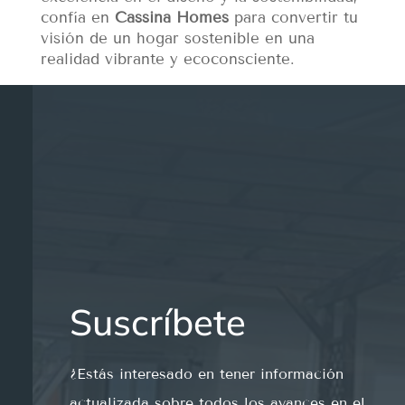
confía en
Cassina Homes
para convertir tu
visión de un hogar sostenible en una
realidad vibrante y ecoconsciente.
Suscríbete
¿
Est
ás
int
e
res
ado
en
t
ener
inform
aci
ón
actual
iz
ada
so
bre
to
dos
los
av
ances
en
el