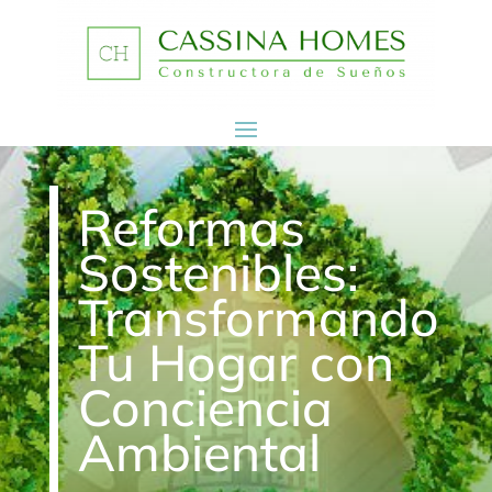
Reformas
Sostenibles:
Transformando
Tu Hogar con
Conciencia
Ambiental